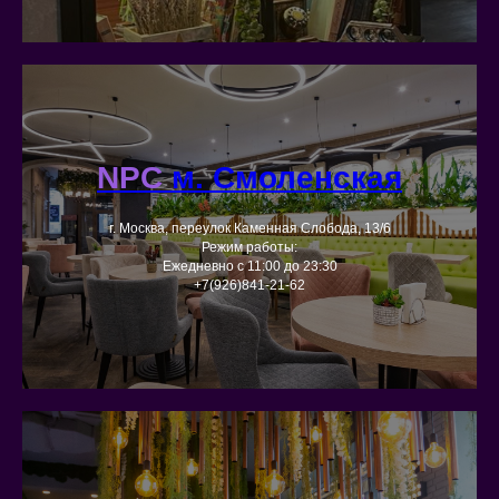
NPC
м. Смоленская
г. Москва, переулок Каменная Слобода, 13/6
Режим работы:
Ежедневно с 11:00 до 23:30
+7(926)841-21-62