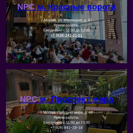
NPC
м. Красные ворота
г. Москва, ул. Мясницкая, д. 47
Режим работы:
Ежедневно с 11:00 до 23:30
+7 (936) 241-21-51
NPC
м. Проспект мира
г. Москва, Проспект мира, д. 40
Режим работы:
Ежедневно с 11:00 до 23:30
+7(926) 841−23−18