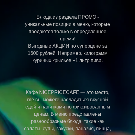
Блюда из раздела ПРОМО -
уникальные позиции в меню, которые
продаются только в определенное
время!
Выгодные АКЦИИ по суперцене за
1600 рублей! Например, килограмм
куриных крыльев +1 литр пива.
Кафе NICEPRICECAFE — это место,
где вы можете насладиться вкусной
едой и напитками по фиксированным
ценам. В меню представлены
разнообразные блюда, такие как
салаты, супы, закуски, паназия, пицца,