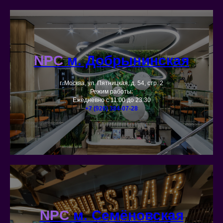
NPC
м. Добрынинская
г. Москва, ул. Пятницкая, д. 54, стр. 2
Режим работы:
Ежедневно с 11:00 до 23:30
+7 (926) 384-07-28
NPC
м. Семёновская